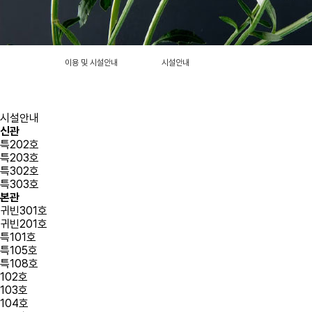
새
로
운
장
례
문
화
의
중
심
이용 및 시설안내
시설안내
대
구
전
문
장
례
식
장
시설안내
신관
특202호
특203호
특302호
특303호
본관
귀빈301호
귀빈201호
특101호
특105호
특108호
102호
103호
104호