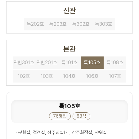
신관
특202호
특203호
특302호
특303호
본관
귀빈301호
귀빈201호
특101호
특105호
특108호
102호
103호
104호
106호
107호
특105호
76평형
88석
ㆍ분향실, 접견실, 상주침실1개, 상주화장실, 샤워실