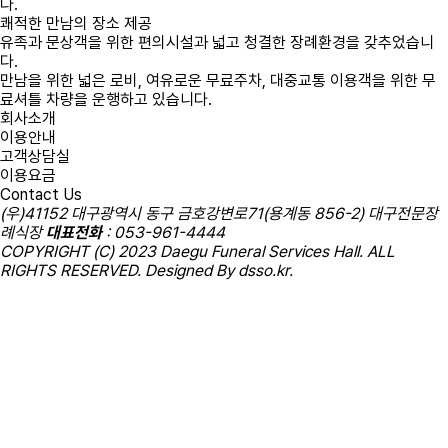
다.
쾌적한 만남의 장소 제공
유족과 문상객을 위한 편의시설과 넓고 청결한 장례환경을 갖추었습니
다.
만남을 위한 넓은 로비, 여유로운 무료주차, 대중교통 이용객을 위한 무
료셔틀 차량을 운행하고 있습니다.
회사소개
이용안내
고객상담실
이용요금
Contact Us
(우)41152 대구광역시 동구 금호강변로71(용계동 856-2) 대구전문장
례식장
대표전화
:
053-961-4444
COPYRIGHT (C) 2023 Daegu Funeral Services Hall. ALL
RIGHTS RESERVED. Designed By
dsso.kr
.