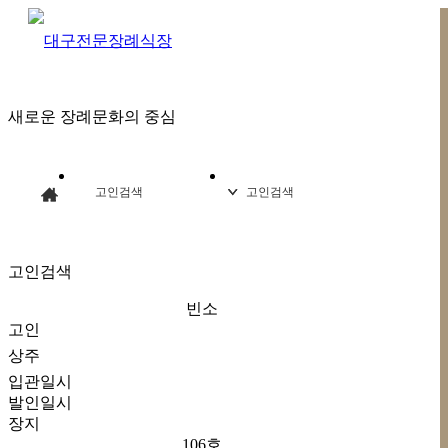
새
로
운
장
례
문
화
의
중
심
대
구
전
문
장
례
식
장
고인검색
고인검색
고인검색
빈소
고인
상주
입관일시
발인일시
장지
106호