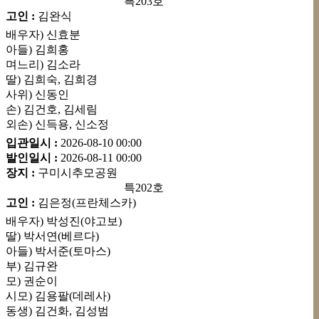
특203호
고인 :
김완식
배우자) 신효분
아들) 김희홍
며느리) 김소라
딸) 김희숙, 김희경
사위) 신동인
손) 김건호, 김세림
외손) 신득용, 신소정
입관일시 :
2026-08-10
00:00
발인일시 :
2026-08-11
00:00
장지 :
구미시추모공원
특202호
고인 :
김은정(프란체스카)
배우자) 박성진(야고보)
딸) 박서연(베르다)
아들) 박서준(토마스)
부) 김규완
모) 권순이
시모) 김용팔(데레사)
동생) 김건화, 김성범